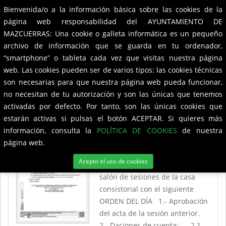
Bienvenida/o a la información básica sobre las cookies de la
Ayuntamiento de
Mazcuerras
Toggle
página web responsabilidad del AYUNTAMIENTO DE
navigation
MAZCUERRAS: Una cookie o galleta informática es un pequeño
Edictos
archivo de información que se guarda en tu ordenador,
“smartphone” o tableta cada vez que visitas nuestra página
web. Las cookies pueden ser de varios tipos: las cookies técnicas
son necesarias para que nuestra página web pueda funcionar,
Edicto Pleno Ordinario 28 de septiembre
no necesitan de tu autorización y son las únicas que tenemos
de 2023
activadas por defecto. Por tanto, son las únicas cookies que
estarán activas si pulsas el botón ACEPTAR. Si quieres más
El día 28 de septiembre de 2023
información, consulta la
POLÍTICA DE COOKIES
de nuestra
a las 16:00 horas, El Pleno de
página web.
esta Corporación Municipal
Acepto el uso de cookies
celebrará Sesión Ordinaria en el
salón de sesiones de la casa
consistorial con el siguiente
ORDEN DEL DÍA 1.- Aprobación
del acta de la sesión anterior.
2.- Daciones de cuenta: 2.1.-