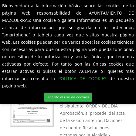
Bienvenida/o a la información básica sobre las cookies de la
Ayuntamiento de
Mazcuerras
Toggle
página web responsabilidad del AYUNTAMIENTO DE
navigation
MAZCUERRAS: Una cookie o galleta informática es un pequeño
Edictos
archivo de información que se guarda en tu ordenador,
“smartphone” o tableta cada vez que visitas nuestra página
web. Las cookies pueden ser de varios tipos: las cookies técnicas
son necesarias para que nuestra página web pueda funcionar,
Edicto Pleno 30 de Septiembre de 2021
no necesitan de tu autorización y son las únicas que tenemos
activadas por defecto. Por tanto, son las únicas cookies que
El día 30 de septiembre de
estarán activas si pulsas el botón ACEPTAR. Si quieres más
2021 a las 19:30 horas El Pleno
información, consulta la
POLÍTICA DE COOKIES
de nuestra
de esta Corporación Municipal
página web.
celebrará Sesión en el salón de
Acepto el uso de cookies
Plenos de la Casa Cosistorial con
el siguiente ORDEN DEL DÍA
Aprobación, si procede, del acta
de la sesión anterior. Daciones
de cuenta: Resoluciones
dictadas por la Alcaldía -