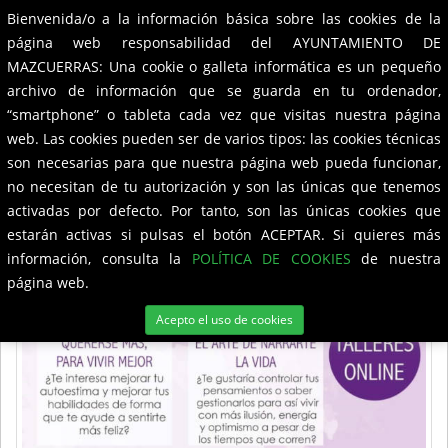
Bienvenida/o a la información básica sobre las cookies de la
Ayuntamiento de
Mazcuerras
Toggle
página web responsabilidad del AYUNTAMIENTO DE
navigation
MAZCUERRAS: Una cookie o galleta informática es un pequeño
Talleres Online: El arte de
archivo de información que se guarda en tu ordenador,
Cuidarte
“smartphone” o tableta cada vez que visitas nuestra página
web. Las cookies pueden ser de varios tipos: las cookies técnicas
son necesarias para que nuestra página web pueda funcionar,
no necesitan de tu autorización y son las únicas que tenemos
activadas por defecto. Por tanto, son las únicas cookies que
estarán activas si pulsas el botón ACEPTAR. Si quieres más
información, consulta la
POLÍTICA DE COOKIES
de nuestra
página web.
Acepto el uso de cookies